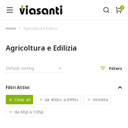
Home
Agricoltura e Edilizia
Tu sei qui:
Agricoltura e Edilizia
Filters
Filtri Attivi
Clear all
da 400cc a 699cc
Vendita
da 6hp a 10hp