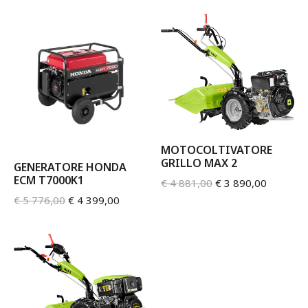
MOTOCOLTIVATORE
GRILLO MAX 2
GENERATORE HONDA
ECM T7000K1
€
4 881,00
€
3 890,00
€
5 776,00
€
4 399,00