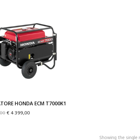
TORE HONDA ECM T7000K1
,00
€
4 399,00
Showing the single r