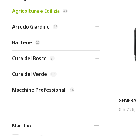
Agricoltura e Edilizia
43
Arredo Giardino
42
Batterie
20
Cura del Bosco
21
Cura del Verde
199
Macchine Professionali
16
GENERA
€
5 776
Marchio