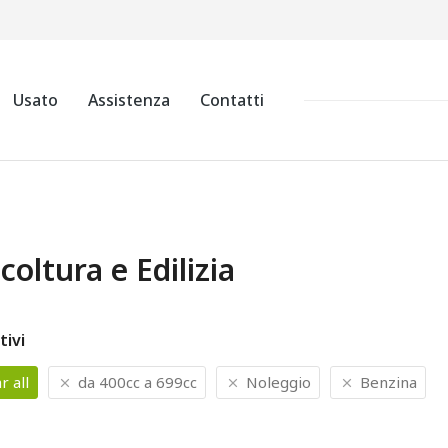
Usato
Assistenza
Contatti
coltura e Edilizia
tivi
r all
da 400cc a 699cc
Noleggio
Benzina