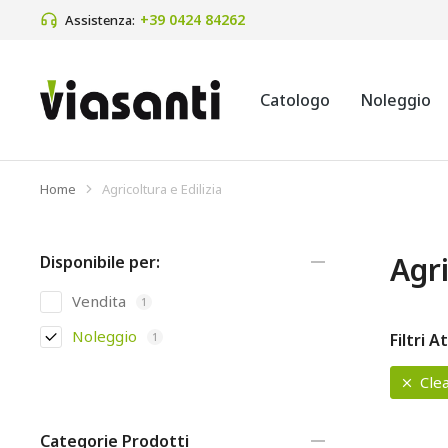
+39 0424 84262
Assistenza:
Catologo
Noleggio
Home
Agricoltura e Edilizia
Tu sei qui:
Agri
Disponibile per:
Vendita
1
Noleggio
Filtri At
1
Clea
Categorie Prodotti