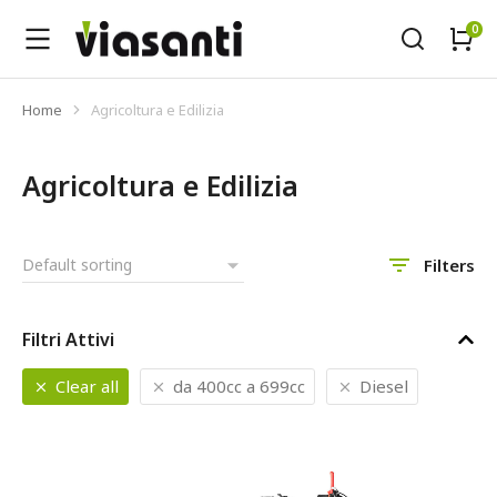
Home
Agricoltura e Edilizia
Tu sei qui:
Agricoltura e Edilizia
Filters
Filtri Attivi
Clear all
da 400cc a 699cc
Diesel