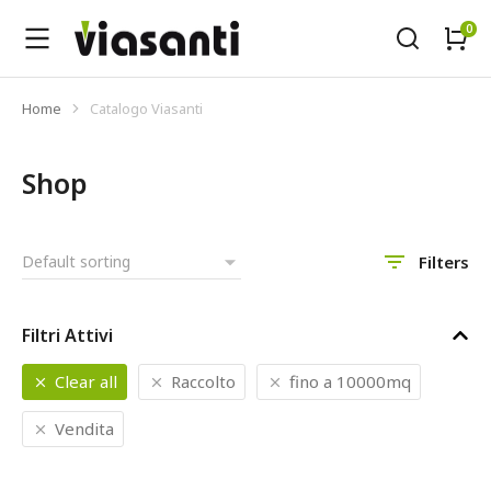
Home
Catalogo Viasanti
Tu sei qui:
Shop
Filters
Filtri Attivi
Clear all
Raccolto
fino a 10000mq
Vendita