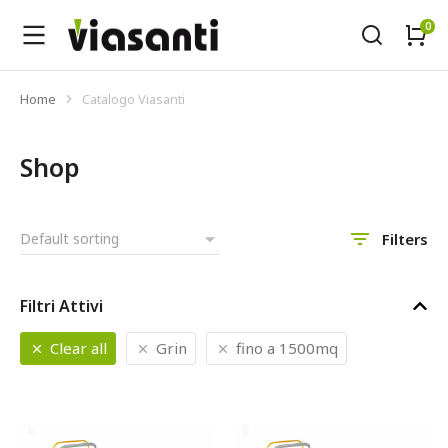
Home
Catalogo Viasanti
Tu sei qui:
Shop
Filters
Filtri Attivi
Clear all
Grin
fino a 1500mq