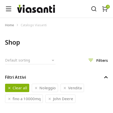
Home
Catalogo Viasanti
Tu sei qui:
Shop
Filters
Filtri Attivi
Clear all
Noleggio
Vendita
fino a 10000mq
John Deere