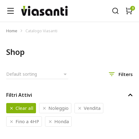
Home
Catalogo Viasanti
Tu sei qui:
Shop
Filters
Filtri Attivi
Clear all
Noleggio
Vendita
Fino a 4HP
Honda