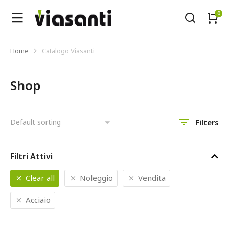
Home
Catalogo Viasanti
Tu sei qui:
Shop
Filters
Filtri Attivi
Clear all
Noleggio
Vendita
Acciaio