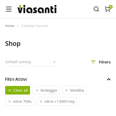
Home
Catalogo Viasanti
Tu sei qui:
Shop
Filters
Filtri Attivi
Clear all
Noleggio
Vendita
oltre 700c
oltre i 15001mq